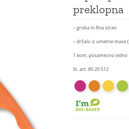
preklopna
– groba in fina stran
– držalo iz umetne mase (d
1 kom, posamezno vidno 
št. art. 80 20 512