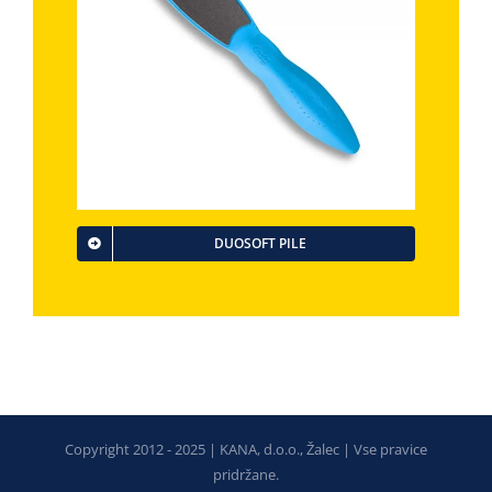
DUOSOFT PILE
Copyright 2012 - 2025 | KANA, d.o.o., Žalec | Vse pravice
pridržane.