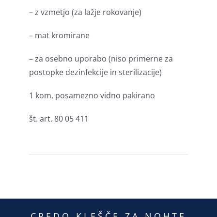
– z vzmetjo (za lažje rokovanje)
– mat kromirane
– za osebno uporabo (niso primerne za
postopke dezinfekcije in sterilizacije)
1 kom, posamezno vidno pakirano
št. art. 80 05 411
CREDO KLEŠČE ZA NOHTE