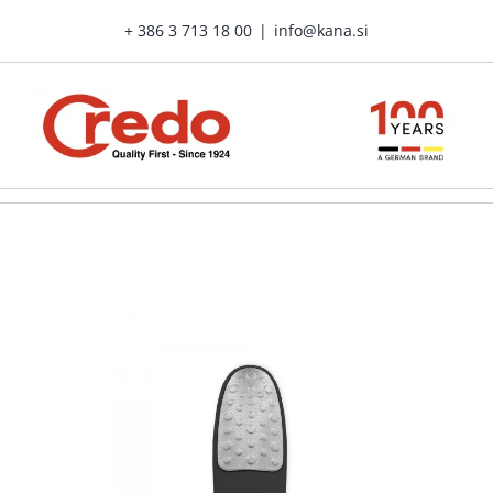
Skip
+ 386 3 713 18 00
|
info@kana.si
to
content