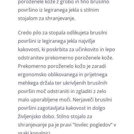
poroženele kože z grobo in fino brusilno
površino iz legiranega jekla s stilnim
stojalom za shranjevanje.
Credo pilo za stopala odlikujeta brusilni
površini iz legiranega jekla najvišje
kakovosti, ki poskrbita za učinkovito in lepo
odstranitev prekomerno poroženele kože.
Prekomerno poroženelo kožo je zaradi
ergonomsko oblikovanega in prijetnega
mehkega držala ter ukrivljenih brusilnih
površin moč odstraniti in zgladiti z zelo
malo uporabljene moči. Nerjaveči brusilni
površini zagotavljata kakovost in dolgo
življenjsko dobo. Stilno stojalo za
shranjevanje pa je pravi “lovilec pogledov” v
vsaki kopalnici.