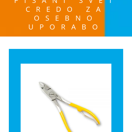
PISANI SVET
CREDO ZA
OSEBNO
UPORABO