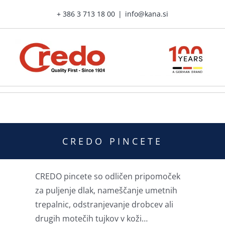
Skip
+ 386 3 713 18 00
|
info@kana.si
to
content
CREDO PINCETE
CREDO pincete so odličen pripomoček
za puljenje dlak, nameščanje umetnih
trepalnic, odstranjevanje drobcev ali
drugih motečih tujkov v koži…