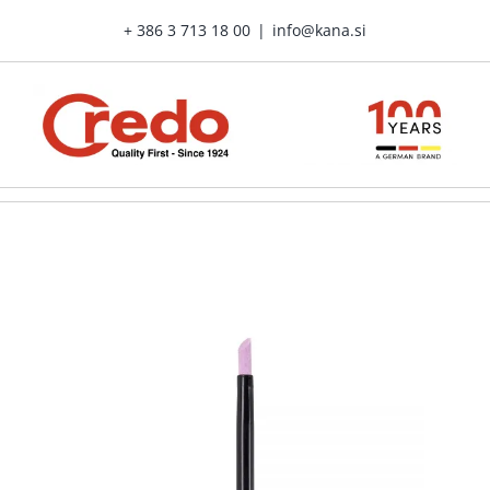
Skip
+ 386 3 713 18 00
|
info@kana.si
to
content